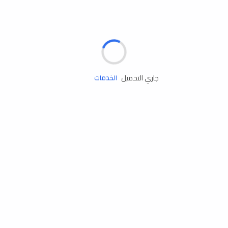
الإطارات
البطاريات
زيوت المحرك
جاري التحميل
الخدمات
إكسسوارات
مستلزمات التخييم