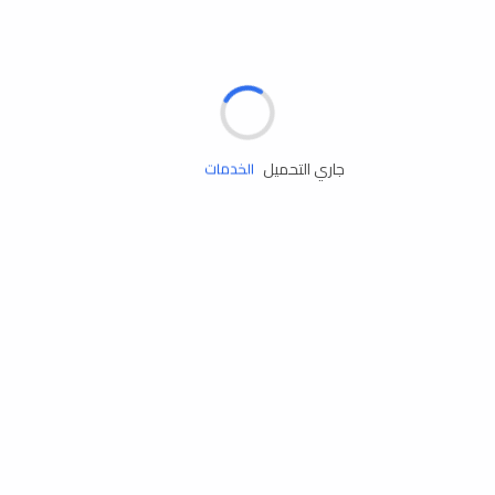
الإطارات
البطاريات
زيوت المحرك
جاري التحميل
الخدمات
إكسسوارات
مستلزمات التخييم