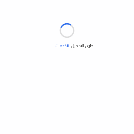
الإطارات
البطاريات
زيوت المحرك
جاري التحميل
الخدمات
إكسسوارات
مستلزمات التخييم