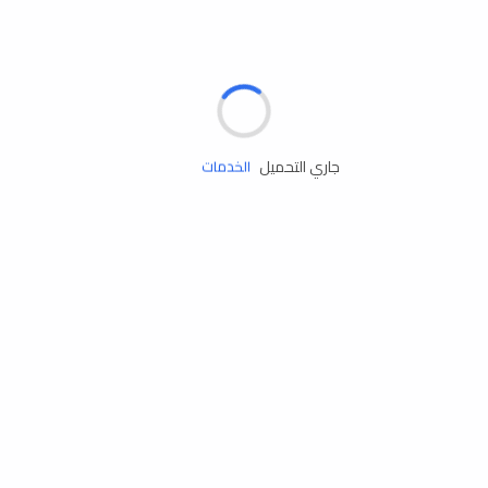
الإطارات
البطاريات
زيوت المحرك
جاري التحميل
الخدمات
إكسسوارات
مستلزمات التخييم