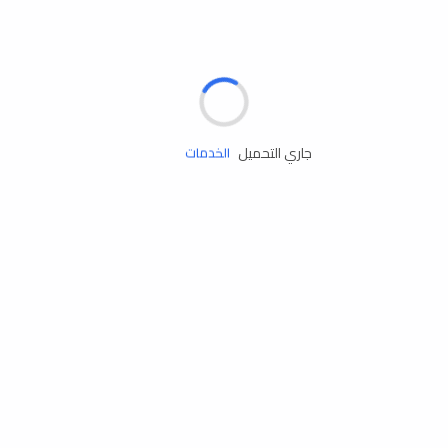
الإطارات
البطاريات
زيوت المحرك
جاري التحميل
الخدمات
إكسسوارات
مستلزمات التخييم