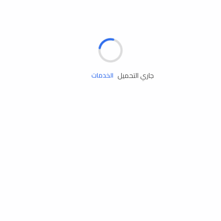
الإطارات
البطاريات
زيوت المحرك
جاري التحميل
الخدمات
إكسسوارات
مستلزمات التخييم