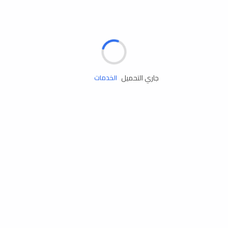
الإطارات
البطاريات
زيوت المحرك
جاري التحميل
الخدمات
إكسسوارات
مستلزمات التخييم