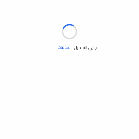
الإطارات
البطاريات
زيوت المحرك
جاري التحميل
الخدمات
إكسسوارات
مستلزمات التخييم