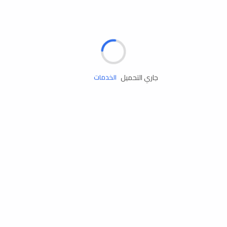
الإطارات
البطاريات
زيوت المحرك
جاري التحميل
الخدمات
إكسسوارات
مستلزمات التخييم