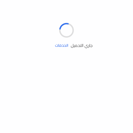
الإطارات
البطاريات
زيوت المحرك
جاري التحميل
الخدمات
إكسسوارات
مستلزمات التخييم