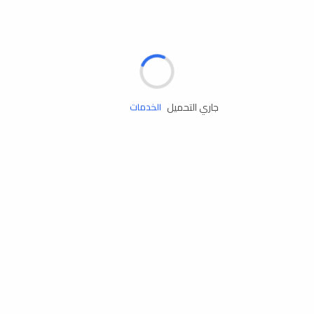
الإطارات
البطاريات
زيوت المحرك
جاري التحميل
الخدمات
إكسسوارات
مستلزمات التخييم