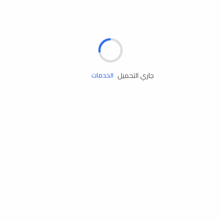
الإطارات
البطاريات
زيوت المحرك
جاري التحميل
الخدمات
إكسسوارات
مستلزمات التخييم