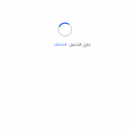
الإطارات
البطاريات
زيوت المحرك
جاري التحميل
الخدمات
إكسسوارات
مستلزمات التخييم