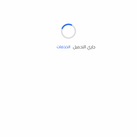
الإطارات
البطاريات
زيوت المحرك
جاري التحميل
الخدمات
إكسسوارات
مستلزمات التخييم