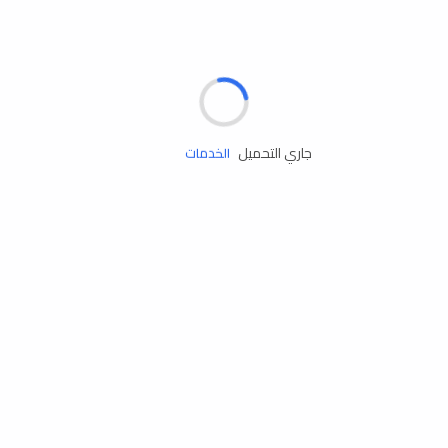
مساعدة الطريق
جاري التحميل
الإطارات
البطاريات
زيوت المحرك
الخدمات
إكسسوارات
مستلزمات التخييم