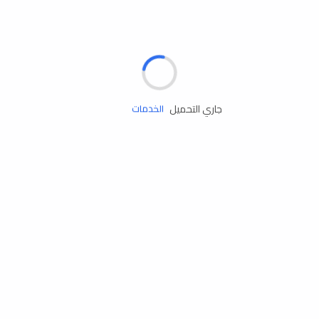
الإطارات
البطاريات
زيوت المحرك
جاري التحميل
الخدمات
إكسسوارات
مستلزمات التخييم