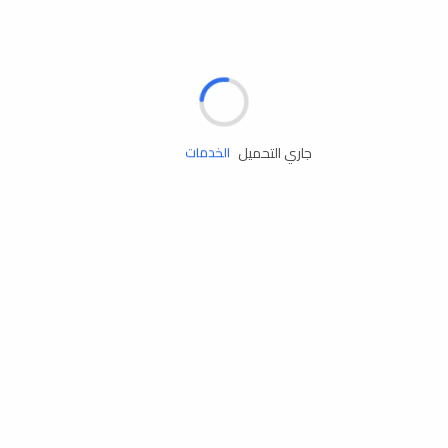
الإطارات
البطاريات
زيوت المحرك
جاري التحميل
الخدمات
إكسسوارات
مستلزمات التخييم