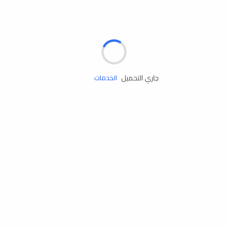
الإطارات
البطاريات
زيوت المحرك
جاري التحميل
الخدمات
إكسسوارات
مستلزمات التخييم