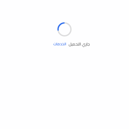
الإطارات
البطاريات
زيوت المحرك
جاري التحميل
الخدمات
إكسسوارات
مستلزمات التخييم