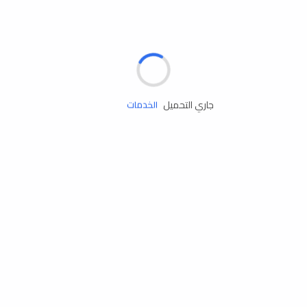
جاري التحميل
مساعدة الطريق
الإطارات
البطاريات
زيوت المحرك
الخدمات
إكسسوارات
مستلزمات التخييم