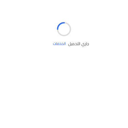
الإطارات
البطاريات
زيوت المحرك
جاري التحميل
الخدمات
إكسسوارات
مستلزمات التخييم