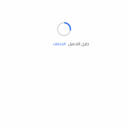
مساعدة الطريق
جاري التحميل
الإطارات
البطاريات
زيوت المحرك
الخدمات
إكسسوارات
مستلزمات التخييم