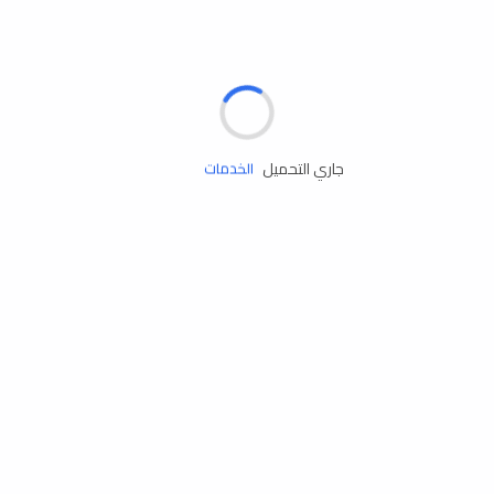
الإطارات
البطاريات
زيوت المحرك
جاري التحميل
الخدمات
إكسسوارات
مستلزمات التخييم