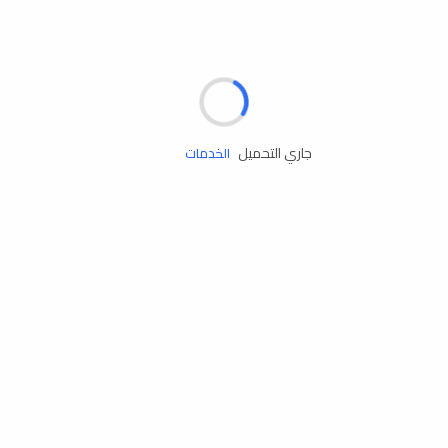
مساعدة الطريق
جاري التحميل
الإطارات
البطاريات
زيوت المحرك
الخدمات
إكسسوارات
مستلزمات التخييم