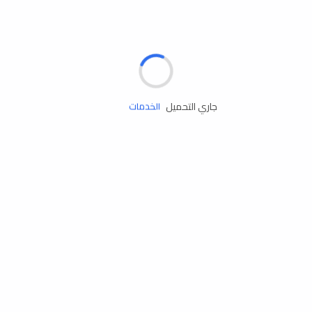
الإطارات
البطاريات
زيوت المحرك
جاري التحميل
الخدمات
إكسسوارات
مستلزمات التخييم