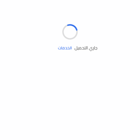
مساعدة الطريق
جاري التحميل
الإطارات
البطاريات
زيوت المحرك
الخدمات
إكسسوارات
مستلزمات التخييم