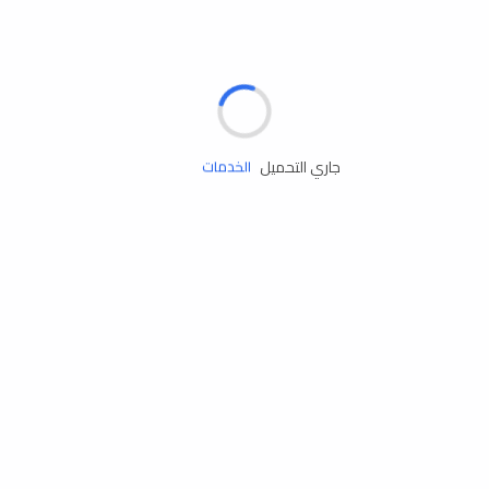
الإطارات
البطاريات
زيوت المحرك
جاري التحميل
الخدمات
إكسسوارات
مستلزمات التخييم