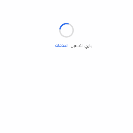
الإطارات
البطاريات
زيوت المحرك
جاري التحميل
الخدمات
إكسسوارات
مستلزمات التخييم