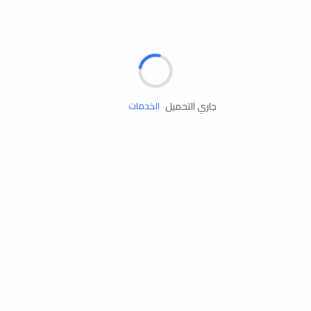
الإطارات
البطاريات
زيوت المحرك
جاري التحميل
الخدمات
إكسسوارات
مستلزمات التخييم