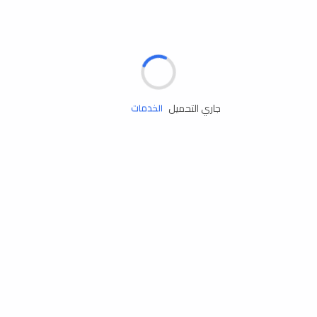
الإطارات
البطاريات
زيوت المحرك
جاري التحميل
الخدمات
إكسسوارات
مستلزمات التخييم