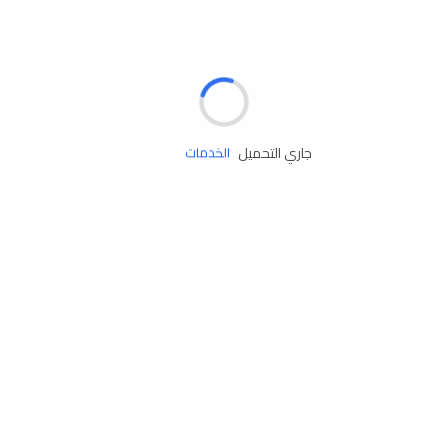
الإطارات
البطاريات
زيوت المحرك
جاري التحميل
الخدمات
إكسسوارات
مستلزمات التخييم