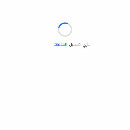
الإطارات
البطاريات
زيوت المحرك
جاري التحميل
الخدمات
إكسسوارات
مستلزمات التخييم