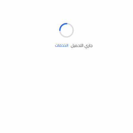
الإطارات
البطاريات
زيوت المحرك
جاري التحميل
الخدمات
إكسسوارات
مستلزمات التخييم