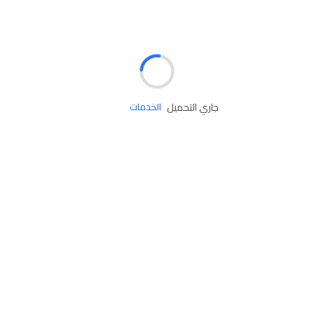
الإطارات
البطاريات
زيوت المحرك
جاري التحميل
الخدمات
إكسسوارات
مستلزمات التخييم