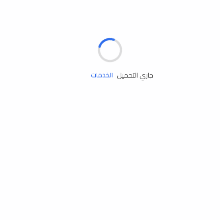
الإطارات
البطاريات
زيوت المحرك
جاري التحميل
الخدمات
إكسسوارات
مستلزمات التخييم