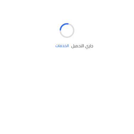
الإطارات
البطاريات
زيوت المحرك
جاري التحميل
الخدمات
إكسسوارات
مستلزمات التخييم