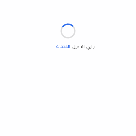
الإطارات
البطاريات
زيوت المحرك
جاري التحميل
الخدمات
إكسسوارات
مستلزمات التخييم