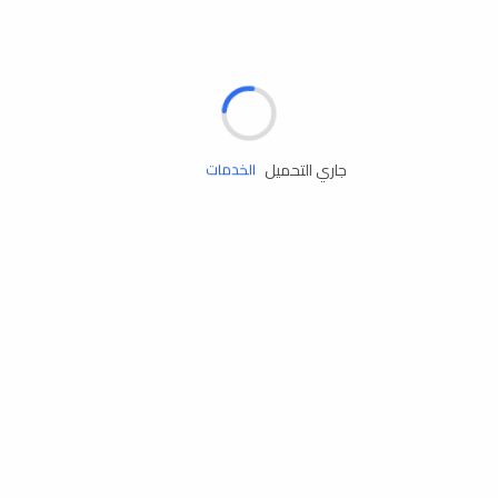
الإطارات
البطاريات
زيوت المحرك
جاري التحميل
الخدمات
إكسسوارات
مستلزمات التخييم