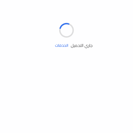
الإطارات
البطاريات
زيوت المحرك
جاري التحميل
الخدمات
إكسسوارات
مستلزمات التخييم