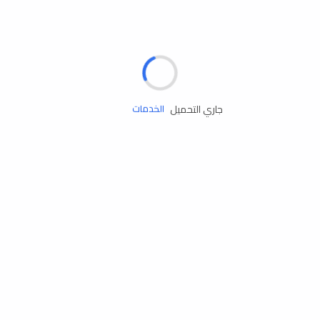
الإطارات
البطاريات
زيوت المحرك
جاري التحميل
الخدمات
إكسسوارات
مستلزمات التخييم