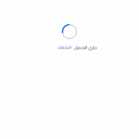
الإطارات
البطاريات
زيوت المحرك
جاري التحميل
الخدمات
إكسسوارات
مستلزمات التخييم