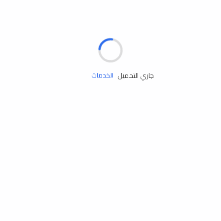
الإطارات
البطاريات
زيوت المحرك
جاري التحميل
الخدمات
إكسسوارات
مستلزمات التخييم