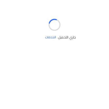
الإطارات
البطاريات
زيوت المحرك
جاري التحميل
الخدمات
إكسسوارات
مستلزمات التخييم