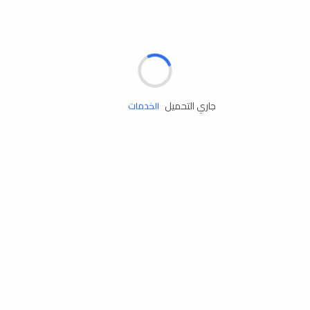
مساعدة الطريق
جاري التحميل
الإطارات
البطاريات
زيوت المحرك
الخدمات
إكسسوارات
مستلزمات التخييم