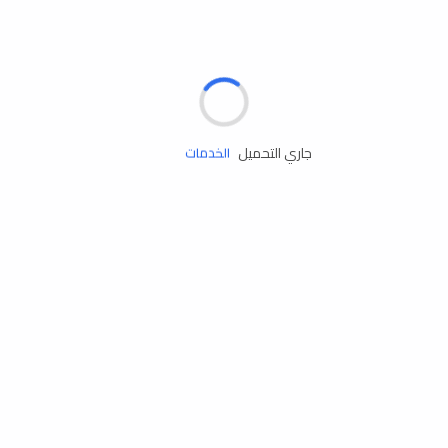
الإطارات
البطاريات
زيوت المحرك
جاري التحميل
الخدمات
إكسسوارات
مستلزمات التخييم