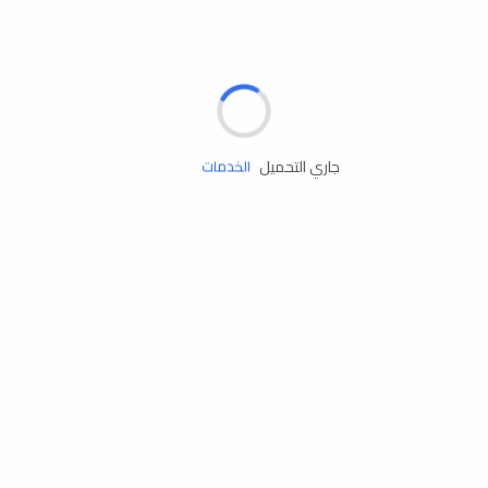
الإطارات
البطاريات
زيوت المحرك
جاري التحميل
الخدمات
إكسسوارات
مستلزمات التخييم