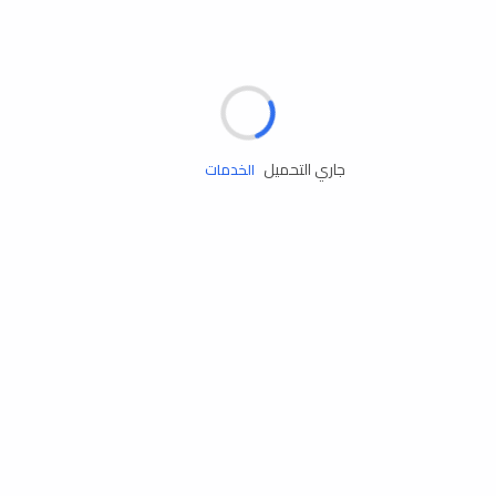
مساعدة الطريق
جاري التحميل
الإطارات
البطاريات
زيوت المحرك
الخدمات
إكسسوارات
مستلزمات التخييم