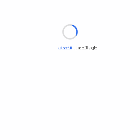
مساعدة الطريق
جاري التحميل
الإطارات
البطاريات
زيوت المحرك
الخدمات
إكسسوارات
مستلزمات التخييم