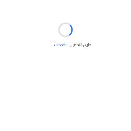
مساعدة الطريق
جاري التحميل
الإطارات
البطاريات
زيوت المحرك
الخدمات
إكسسوارات
مستلزمات التخييم