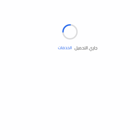
الإطارات
البطاريات
زيوت المحرك
جاري التحميل
الخدمات
إكسسوارات
مستلزمات التخييم